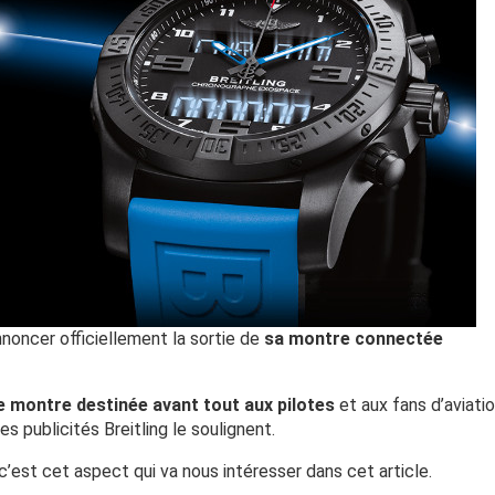
nnoncer officiellement la sortie de
sa montre connectée
e montre destinée avant tout aux pilotes
et aux fans d’aviatio
 publicités Breitling le soulignent.
c’est cet aspect qui va nous intéresser dans cet article.