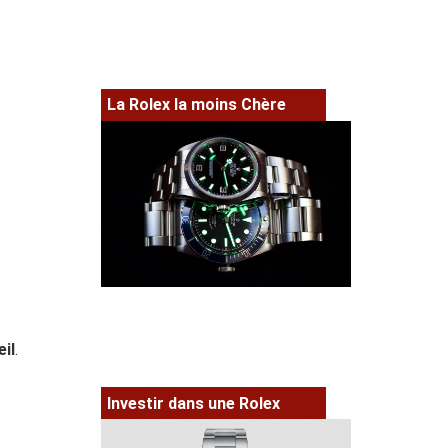
La Rolex la moins Chère
eil
.
Investir dans une Rolex