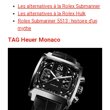
Les alternatives à la Rolex Submariner
Les alternatives à la Rolex Hulk
Rolex Submariner 5513 : histoire d'un
mythe
TAG Heuer Monaco