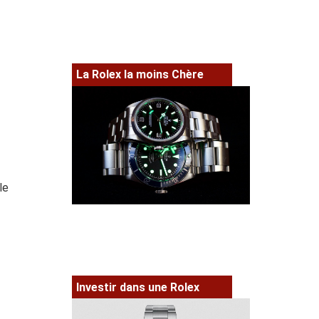
La Rolex la moins Chère
le
Investir dans une Rolex