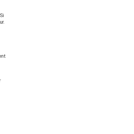
 Si
ur.
ent
r