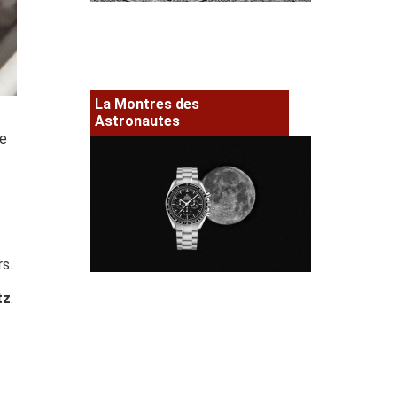
La Montres des
Astronautes
ce
rs.
tz
.