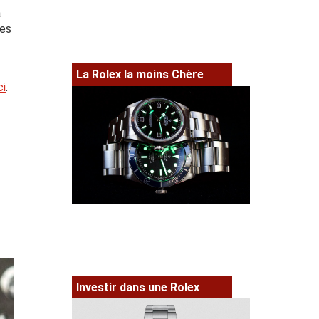
a
des
La Rolex la moins Chère
ci
.
Investir dans une Rolex